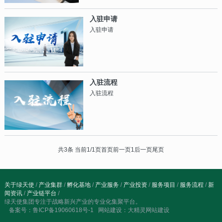
（2）享受办公场地房租减免优惠。 （3）免
费代办工商注册。 （4）免费财税咨询和账务
入驻申请
管理。
入驻申请
入驻流程
入驻流程
共3条 当前1/1页
首页
前一页
后一页
尾页
1
关于绿天使
/
产业集群
/
孵化基地
/
产业服务
/
产业投资
/
服务项目
/
服务流程
/
新
闻资讯
/
产业链平台
/
绿天使集团专注于战略新兴产业的专业化集聚平台。
备案号：
鲁ICP备19060618号-1
网站建设：
大精灵网站建设