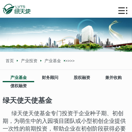
首页
产业投资
产业基金
>>
>>
产业基金
财务顾问
股权融资
兼并收购
债权融资
绿天使天使基金
绿天使天使基金专门投资于企业种子期、初创
期，为萌生中的入园项目团队或小型初创企业提供
一次性的前期投资，‌帮助企业在初创阶段获得必要