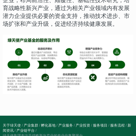
企业，布局前沿性、颠覆性、基础性技术研究，培
育战略性新兴产业，通过为相关产业领域内有发展
潜力企业提供必要的资金支持，推动技术进步、市
场扩张和产业升级，促进经济持续健康发展。
关于绿天使
/
产业集群
/
孵化基地
/
产业服务
/
产业投资
/
服务项目
/
服务流程
/
新
闻资讯
/
产业链平台
/
绿天使集团专注于战略新兴产业的专业化集聚平台。