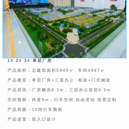
1# 2# 3# 单层厂房
产品面积：总建筑面积5949㎡ 车间4967㎡
产品楼层：单层厂房+三层办公 框架+门式钢架
产品层高：厂房檐高8.1m，三层办公首层4.5m
空间预留：跨度9m，行车空间 自由灵动 按需定制
产品荷载：10吨行车预留
产品设置：双入口设计