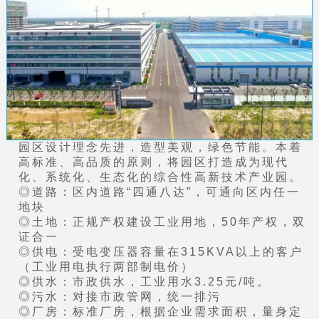
园区设计理念先进，造型美观，绿色节能。本着
高标准、高品质的原则，将园区打造成为现代
化、系统化、生态化的综合性高新技术产业园。
◎道路：区内道路“四通八达”，可通向区内任一
地块
◎土地：正规产权建设工业用地，50年产权，双
证合一
◎供电：受电变压器容量在315KVA以上的客户
（工业用电执行两部制电价）
◎供水：市政供水，工业用水3.25元/吨。
◎污水：对接市政管网，统一排污
◎厂房：标准厂房，根据企业需求面积，量身定