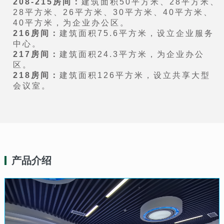
208-215房间：
建筑面积50平方米、28平方米、
28平方米、26平方米、30平方米、40平方米、
40平方米，为企业办公区。
216房间：
建筑面积75.6平方米，设立企业服务
中心。
217房间：
建筑面积24.3平方米，为企业办公
区。
218房间：
建筑面积126平方米，设立共享大型
会议室。
产品介绍