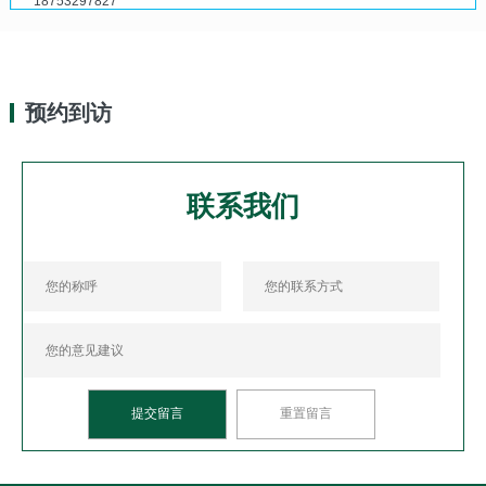
18753297827
预约到访
联系我们