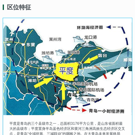
区位特征
平度是青岛的三个县级市之一，总面积3176平方公里，是山东省面积最
大的县级市；平度置身半岛蓝色经济区和黄河三角洲高效生态经济区交叉
点，是青岛“全域统筹、三城联动”的咽喉之地。在大青岛未来发展格局