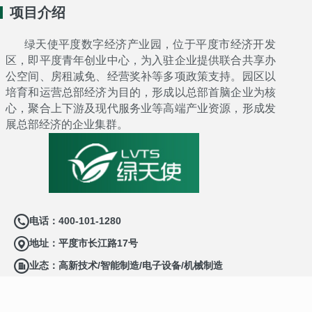
项目介绍
绿天使平度数字经济产业园，位于平度市经济开发
区，即平度青年创业中心，为入驻企业提供联合共享办
公空间、房租减免、经营奖补等多项政策支持。园区以
培育和运营总部经济为目的，形成以总部首脑企业为核
心，聚合上下游及现代服务业等高端产业资源，形成发
展总部经济的企业集群。
电话：400-101-1280
地址：平度市长江路17号
业态：高新技术/智能制造/电子设备/机械制造