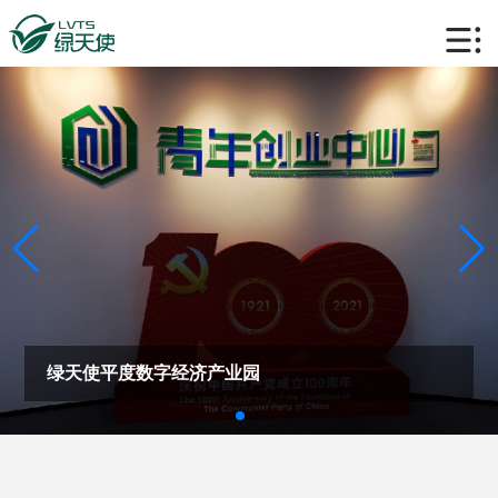
绿天使平度数字经济产业园