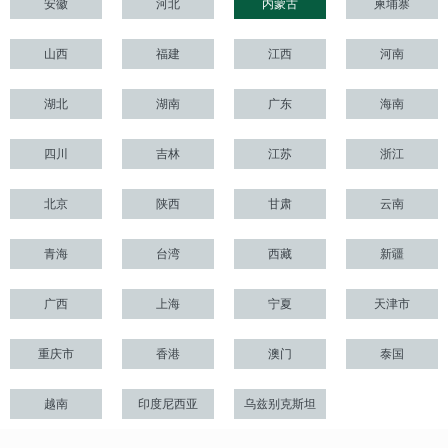
安徽
河北
内蒙古
柬埔寨
山西
福建
江西
河南
湖北
湖南
广东
海南
四川
吉林
江苏
浙江
北京
陕西
甘肃
云南
青海
台湾
西藏
新疆
广西
上海
宁夏
天津市
重庆市
香港
澳门
泰国
越南
印度尼西亚
乌兹别克斯坦